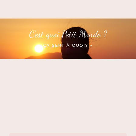
C'est quoi Petit Monde ?
ÇA SERT À QUOI? →