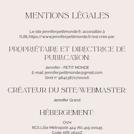
MENTiONS LÉGALES
Le site jenniferpetitmonde.fr, accessible à
l’URL
https://www.jenniferpetitmonde.fr/
est crée par:
Propriétaire et Directrice de
publication:
Jennifer - PETIT MONDE
E-mail:
jennifer.petitmonde@gmail.com
Siret n° 98423871700016
Créateur du site/Webmaster:
Jennife
r Grand
Hébergemen
t:
OVH
RCS Lille Métropole 424 761 419 00045
Code APE 2620Z